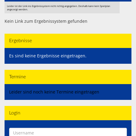
Shop
Leider ist der Link ins Ergebnissystem nicht richtig angegeben. Deshalb kann kein Spielplan
angezeigt werden.
Kontaktformular
Kein Link zum Ergebnissystem gefunden
Impressum
Ergebnisse
Es sind keine Ergebnisse eingetragen.
Termine
Leider sind noch keine Termine eingetragen
Login