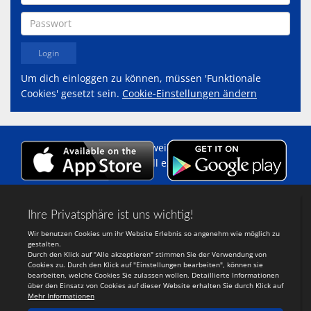
Um dich einloggen zu können, müssen 'Funktionale
Cookies' gesetzt sein.
Cookie-Einstellungen ändern
Copyright 2014 - 2026 Eschweiler
Sportgemeinschaft Handball e.V.
Login
-
Registrieren
Webdesign:
TeamSports 2
Ein System der
tewesol
UG
(haftungsbeschrÃ¤nkt)