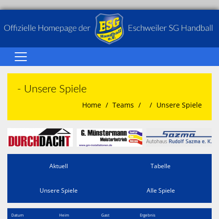
Home
- Unsere Spiele
Über Uns
Home
Teams
Unsere Spiele
Senioren
Jugend
Galerie
Aktuell
Tabelle
Spielbetrieb
Terminkalender
Unsere Spiele
Alle Spiele
Sponsoren
Datum
Heim
Gast
Ergebnis