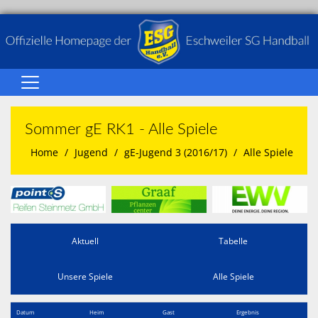
Home
Sommer gE RK1 - Alle Spiele
Über Uns
Home
Jugend
gE-Jugend 3 (2016/17)
Alle Spiele
Senioren
Jugend
Galerie
Aktuell
Tabelle
Spielbetrieb
Terminkalender
Unsere Spiele
Alle Spiele
Sponsoren
Datum
Heim
Gast
Ergebnis