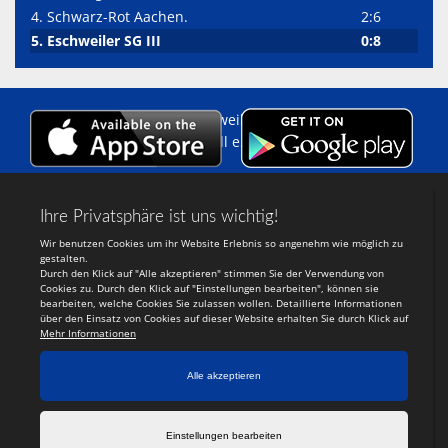
4. Schwarz-Rot Aachen.
2:6
5. Eschweiler SG III
0:8
Copyright 2014 - 2026 Eschweiler
Sportgemeinschaft Handball e.V.
Login
-
Registrieren
Webdesign:
TeamSports 2
Ein System der
tewesol
UG
(haftungsbeschrÃ¤nkt)