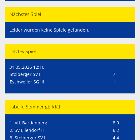
Nächstes Spiel
Leider wurden keine Spiele gefunden.
Letztes Spiel
31.05.2026 12:10
Stolberger SV II
7
Eschweiler SG III
1
Tabelle Sommer gE RK1
1. VfL Bardenberg
8:0
2. SV Eilendorf II
6:2
3. Stolberger SV II
4:4