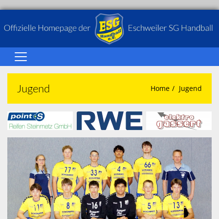
Home
Jugend
Home
Jugend
Über Uns
Senioren
Jugend
Galerie
Spielbetrieb
Terminkalender
Sponsoren