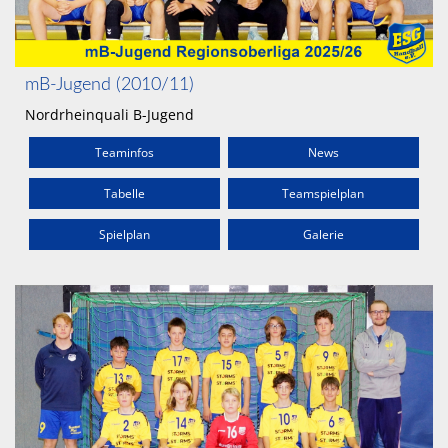
Shop
Kontaktformular
mB-Jugend (2010/11)
Impressum
Nordrheinquali B-Jugend
Teaminfos
News
Tabelle
Teamspielplan
Spielplan
Galerie