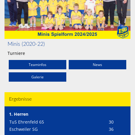
Minis (2020-22)
Turniere
Teaminfos
News
Galerie
Ergebnisse
1. Herren
TuS Ehrenfeld 65
30
Eschweiler SG
36