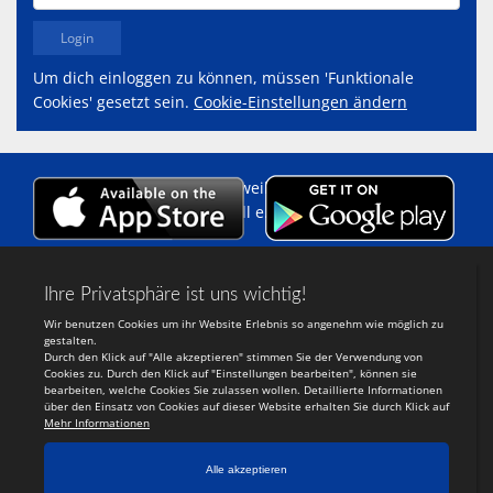
Um dich einloggen zu können, müssen 'Funktionale
Cookies' gesetzt sein.
Cookie-Einstellungen ändern
Copyright 2014 - 2026 Eschweiler
Sportgemeinschaft Handball e.V.
Login
-
Registrieren
Webdesign:
TeamSports 2
Ein System der
tewesol
UG
(haftungsbeschrÃ¤nkt)