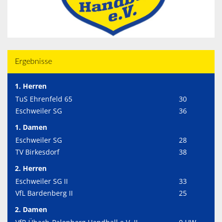
Ergebnisse
1. Herren
TuS Ehrenfeld 65
30
Eschweiler SG
36
1. Damen
Eschweiler SG
28
TV Birkesdorf
38
2. Herren
Eschweiler SG II
33
VfL Bardenberg II
25
2. Damen