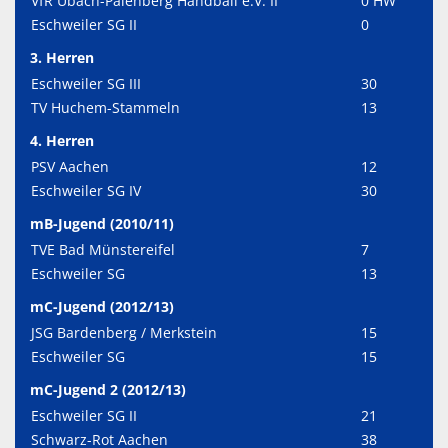
VfR Übach-Palenberg Handball e.V. II
0 HW
Eschweiler SG II
0
3. Herren
Eschweiler SG III
30
TV Huchem-Stammeln
13
4. Herren
PSV Aachen
12
Eschweiler SG IV
30
mB-Jugend (2010/11)
TVE Bad Münstereifel
7
Eschweiler SG
13
mC-Jugend (2012/13)
JSG Bardenberg / Merkstein
15
Eschweiler SG
15
mC-Jugend 2 (2012/13)
Eschweiler SG II
21
Schwarz-Rot Aachen
38