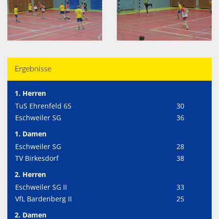
Ergebnisse
1. Herren
TuS Ehrenfeld 65
30
Eschweiler SG
36
1. Damen
Eschweiler SG
28
TV Birkesdorf
38
2. Herren
Eschweiler SG II
33
VfL Bardenberg II
25
2. Damen