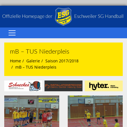
Home
mB – TUS Niederpleis
Über Uns
Home
Galerie
Saison 2017/2018
Senioren
mB – TUS Niederpleis
Jugend
Galerie
Spielbetrieb
Terminkalender
Sponsoren