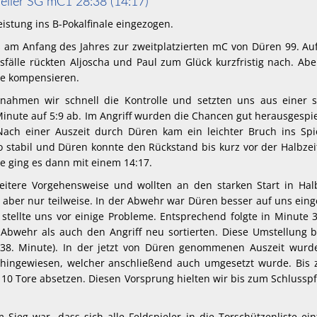
eiler SG mC1 28:38 (14:17)
istung ins B-Pokalfinale eingezogen.
s am Anfang des Jahres zur zweitplatzierten mC von Düren 99. A
sfälle rückten Aljoscha und Paul zum Glück kurzfristig nach. Ab
le kompensieren.
nahmen wir schnell die Kontrolle und setzten uns aus einer s
inute auf 5:9 ab. Im Angriff wurden die Chancen gut herausgespi
Nach einer Auszeit durch Düren kam ein leichter Bruch ins Spie
 stabil und Düren konnte den Rückstand bis kurz vor der Halbzei
se ging es dann mit einem 14:17.
eitere Vorgehensweise und wollten an den starken Start in Halb
aber nur teilweise. In der Abwehr war Düren besser auf uns einge
stellte uns vor einige Probleme. Entsprechend folgte in Minute 
 Abwehr als auch den Angriff neu sortierten. Diese Umstellung 
, 38. Minute). In der jetzt von Düren genommenen Auszeit wurd
hingewiesen, welcher anschließend auch umgesetzt wurde. Bis z
10 Tore absetzen. Diesen Vorsprung hielten wir bis zum Schlusspf
Sieg war, dass sich alle Feldspieler in die Torschützenliste ei