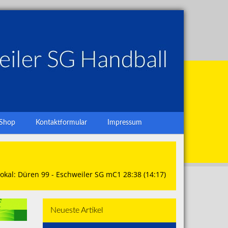
Shop
Kontaktformular
Impressum
okal: Düren 99 - Eschweiler SG mC1 28:38 (14:17)
Neueste Artikel