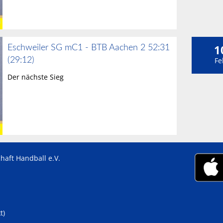
1
Eschweiler SG mC1 - BTB Aachen 2 52:31
(29:12)
Fe
Der nächste Sieg
haft Handball e.V.
t)