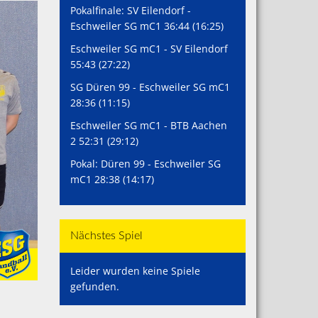
Pokalfinale: SV Eilendorf -
Eschweiler SG mC1 36:44 (16:25)
Eschweiler SG mC1 - SV Eilendorf
55:43 (27:22)
SG Düren 99 - Eschweiler SG mC1
28:36 (11:15)
Eschweiler SG mC1 - BTB Aachen
2 52:31 (29:12)
Pokal: Düren 99 - Eschweiler SG
mC1 28:38 (14:17)
Nächstes Spiel
Leider wurden keine Spiele
gefunden.