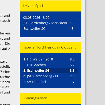
Letztes Spiel
ufgrund
03.05.2026 13:00
er auch
JSG Bardenberg / Merkstein
15
Eschweiler SG
15
tarken
elt und
l. Die
Tabelle Nordrheinquali C-Jugend
t auf 2
1. HC Weiden 2018
8:0
zeit 1
2. BTB Aachen
6:2
stellt,
3. Eschweiler SG
3:5
37 eine
4. JSG Bardenberg / M.
2:6
brachte
5. SV Eilendorf
1:7
e noch
ur 42.
iff und
Trainingszeiten
ntragen