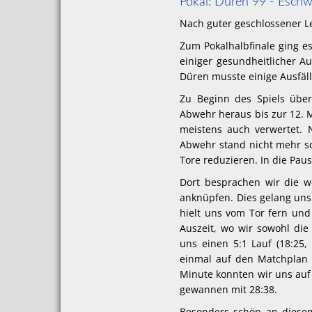
Pokal: Düren 99 - Eschw
Nach guter geschlossener Le
Zum Pokalhalbfinale ging e
einiger gesundheitlicher Au
Düren musste einige Ausfäl
Zu Beginn des Spiels über
Abwehr heraus bis zur 12. M
meistens auch verwertet. 
Abwehr stand nicht mehr so
Tore reduzieren. In die Pau
Dort besprachen wir die w
anknüpfen. Dies gelang uns 
hielt uns vom Tor fern und 
Auszeit, wo wir sowohl die
uns einen 5:1 Lauf (18:25
einmal auf den Matchplan 
Minute konnten wir uns auf 
gewannen mit 28:38.
Besonders schön an diesem 