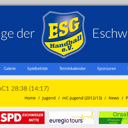
Galerie
Spielbetrieb
Terminkalender
Sponsoren
mC1 28:38 (14:17)
Home
Jugend
mC-Jugend (2012/13)
News
P