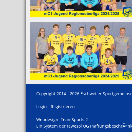
Copyright 2014 - 2026 Eschweiler Sportgemeinsc
Login
-
Registrieren
Webdesign:
TeamSports 2
Ein System der
tewesol
UG (haftungsbeschrÃ¤nk