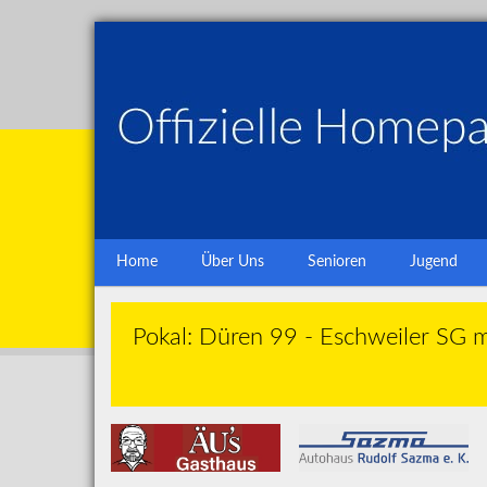
Home
Über Uns
Senioren
Jugend
Pokal: Düren 99 - Eschweiler SG 